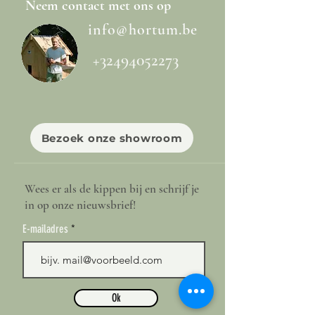
Neem
contact
met ons op
info@hortum.be
+32494052273
Bezoek onze showroom
Wees er als de kippen bij en schrijf je
in op onze nieuwsbrief!
E-mailadres
Ok