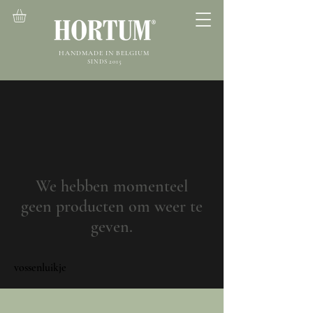
HANDMADE IN BELGIUM
SINDS 2015
We hebben momenteel
geen producten om weer te
geven.
vossenluikje