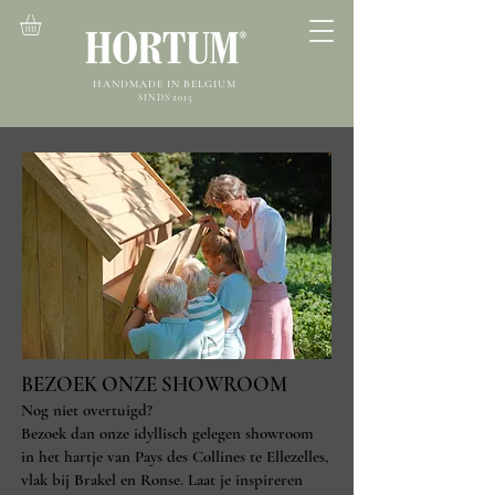
HANDMADE IN BELGIUM
SINDS 2015
BEZOEK ONZE SHOWROOM
Nog niet overtuigd?
Bezoek dan onze idyllisch gelegen showroom
in het hartje van Pays des Collines te Ellezelles,
vlak bij Brakel en Ronse. Laat je inspireren