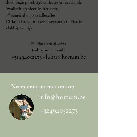
door onze prachtige collectie en ervaar de
kwaliteit en sfeer in het echt!
📍
Séménil 8 7890 Ellezelles
Of kom langs in onze showroom in Heule
vlakbij Kortijk
📅 Maak een afspraak
(ook op zo. en feestd.)
+32494052273
-
lukas@hortum.be
Neem
contact
met ons op
info@hortum.be
+32494052273