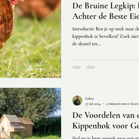
De Bruine Legkip:
Achter de Beste Ei
Introductie Ben je op zoek naar d
kippenhok te bevolken? Zoek niet 
de sleutel tot...
Lukas
27 jul 2024
2 minuten om te lezen
De Voordelen van 
Kippenhok voor Ge
Stel nu je bent opzoek naar een g