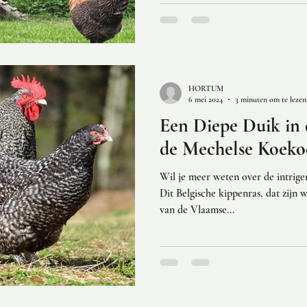
HORTUM
6 mei 2024
3 minuten om te lezen
Een Diepe Duik in
de Mechelse Koeko
Wil je meer weten over de intrig
Dit Belgische kippenras, dat zijn 
van de Vlaamse...