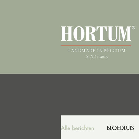
HANDMADE IN BELGIUM
SINDS 2015
Alle berichten
BLOEDLUIS