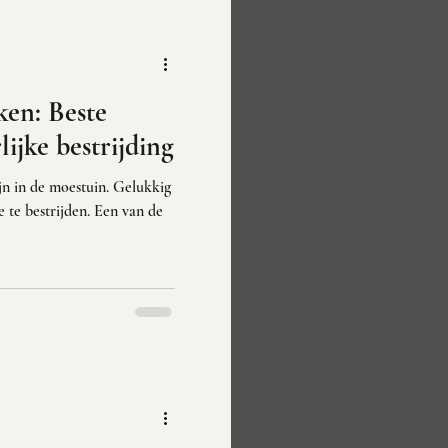
en: Beste
ijke bestrijding
jn in de moestuin. Gelukkig
 te bestrijden. Een van de