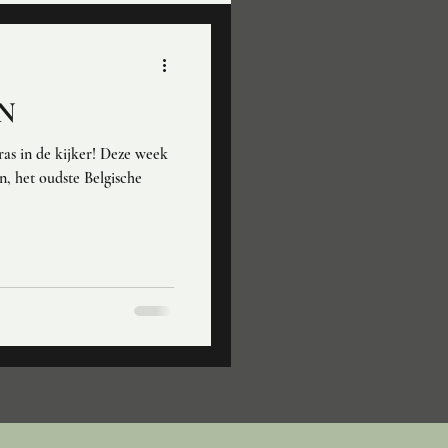
N
as in de kijker! Deze week
, het oudste Belgische