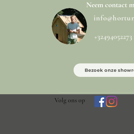
Neem
contact
me
info@hortu
+32494052273
Bezoek onze show
Volg ons op