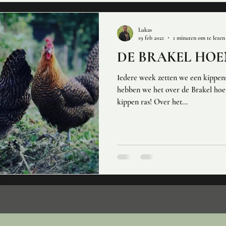
Lukas
19 feb 2021
1 minuten om te lezen
DE BRAKEL HOE
Iedere week zetten we een kippenr
hebben we het over de Brakel hoen
kippen ras! Over het...