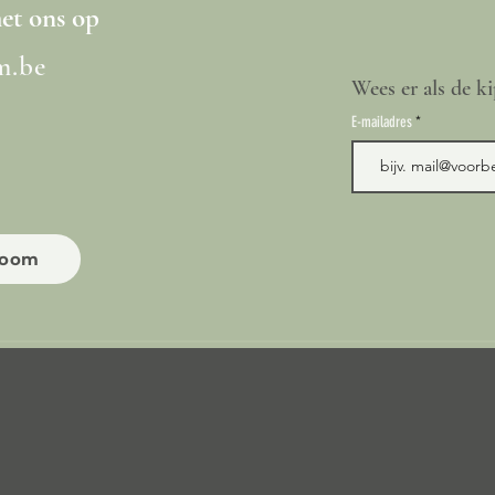
t ons op
m.be
Wees er als de ki
E-mailadres
room