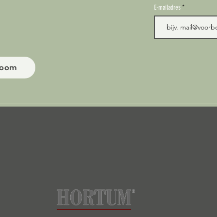
E-mailadres
room