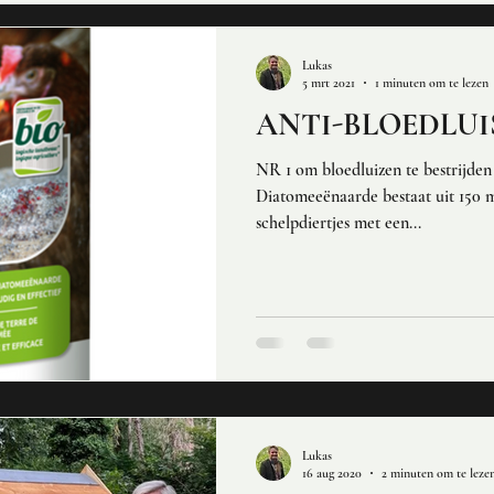
Lukas
5 mrt 2021
1 minuten om te lezen
ANTI-BLOEDLUI
NR 1 om bloedluizen te bestrijden
Diatomeeënaarde bestaat uit 150 m
schelpdiertjes met een...
Lukas
16 aug 2020
2 minuten om te leze