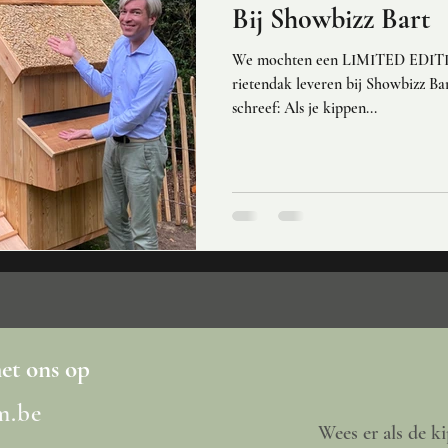
Bij Showbizz Bart
We mochten een LIMITED EDITI
rietendak leveren bij Showbizz Bart, die er het volgende over
schreef: Als je kippen...
t ons op
m.be
Wees er als de ki