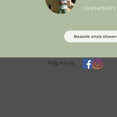
+32494052273
Bezoek onze show
Volg ons op