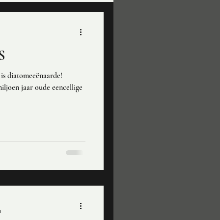
S
 is diatomeeënaarde!
iljoen jaar oude eencellige
n