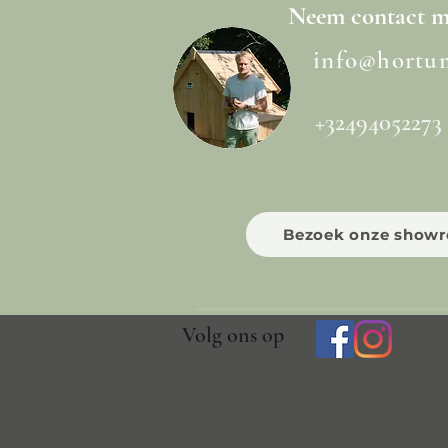
Neem
contact
me
info@hortu
+32494052273
Bezoek onze show
Volg ons op