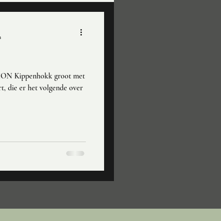
n
ON Kippenhokk groot met