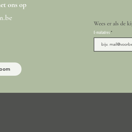
t ons op
m.be
Wees er als de ki
E-mailadres
room