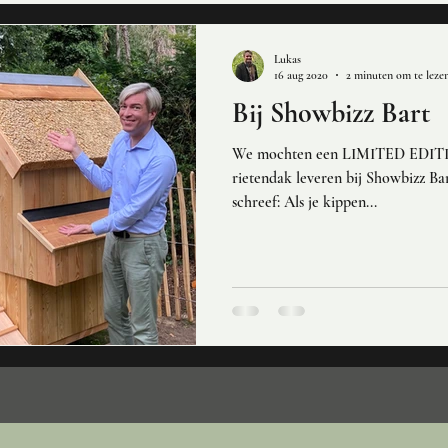
Lukas
16 aug 2020
2 minuten om te leze
Bij Showbizz Bart
We mochten een LIMITED EDITI
rietendak leveren bij Showbizz Bart, die er het volgende over
schreef: Als je kippen...