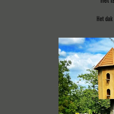
Het i
Het dak 