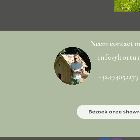
Neem
contact
me
info@hortu
+32494052273
Bezoek onze show