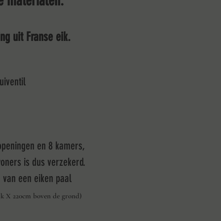
e materialen.
g uit Franse eik.
iventil
egopeningen en 8 kamers,
woners is dus verzekerd.
n van een eiken paal
ik X 220cm boven de grond)