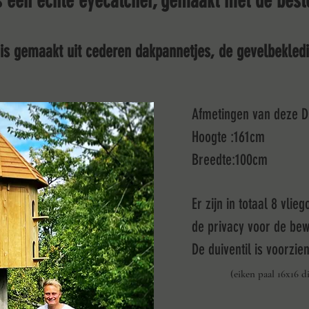
s een echte eyecatcher, gemaakt met de best
is gemaakt uit cederen dakpannetjes, de gevelbekledin
Afmetingen van deze Du
Hoogte :161cm
Breedte:100cm
Er zijn in totaal 8 vli
de privacy voor de be
De duiventil is voorzie
(
eiken paal
16x16 d