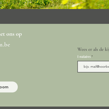
DUIVENTIL
Prijs
€2.145,00
t ons op
m.be
Wees er als de ki
E-mailadres
room