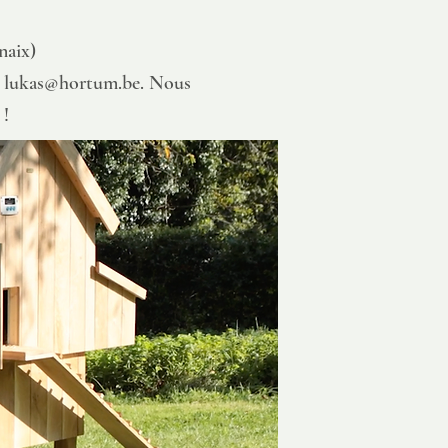
naix)
à
lukas@hortum.be
. Nous
 !