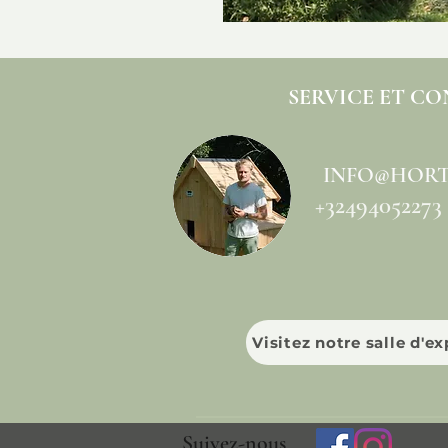
SERVICE ET C
INFO@HORT
+32494052273
Visitez notre salle d'e
Suivez-nous