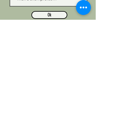
Ok
Tous les prix incluent la TVA et les autres
prélèvements
Hortum bv ©
2016-2023
PRIVACY -
COMMANDER -
LIVRAISON -
RETOURS -
FAQ