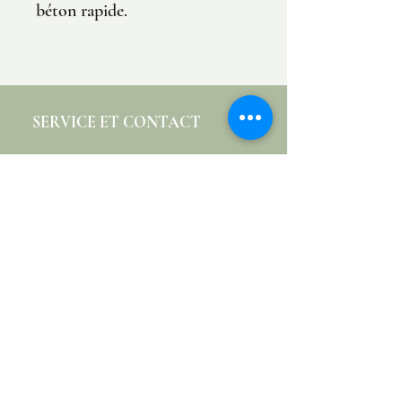
béton rapide.
SERVICE ET CONTACT
INFO@HORTUM.BE
+32494052273
Visitez notre salle d'exposition
Abonnez-vous à notre newsletter •