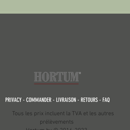
PRIVACY -
COMMANDER -
LIVRAISON -
RETOURS -
FAQ
Tous les prix incluent la TVA et les autres
prélèvements