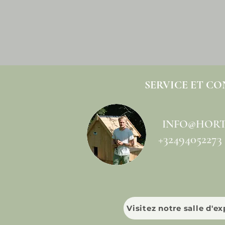
SERVICE ET C
INFO@HORT
+32494052273
Visitez notre salle d'e