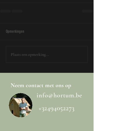
Opmerkingen
Plaats een opmerking...
Neem
contact
met ons op
info@hortum.be
+32494052273