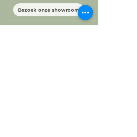
Bezoek onze showroom
Wees er als de kippen bij en schrijf je
in op onze nieuwsbrief!
E-mailadres
Ok