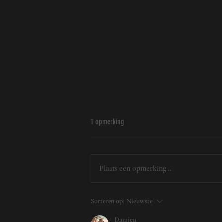
1 opmerking
Plaats een opmerking...
Kippen Tegen Slakken: Beste Rassen voor
Sorteren op:
Nieuwste
natuurlijke bestrijding
Damien