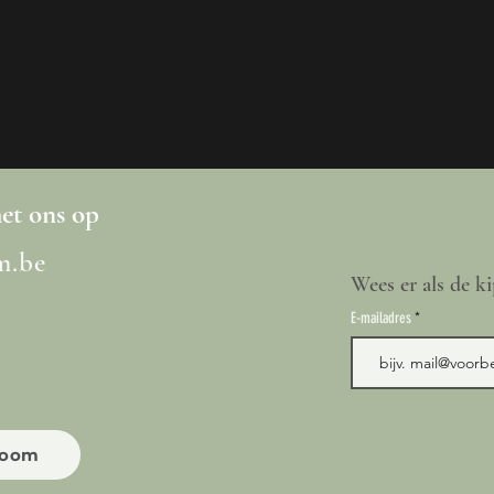
t ons op
m.be
Wees er als de ki
E-mailadres
room