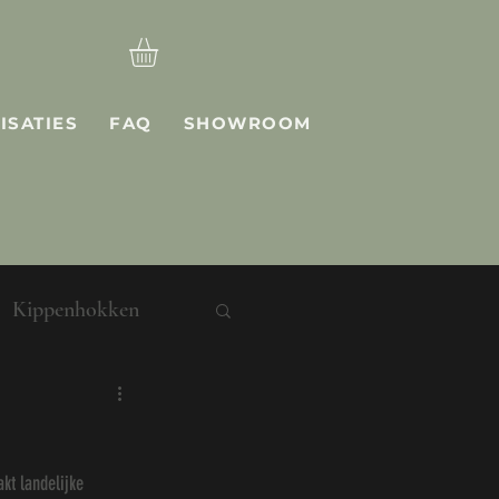
ISATIES
FAQ
SHOWROOM
Kippenhokken
kt landelijke 