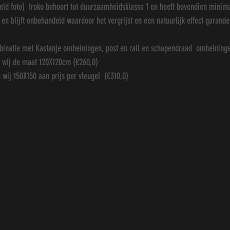
eeld foto)  Iroko behoort tot duurzaamheidsklasse 1 en heeft bovendien minima
 en blijft onbehandeld waardoor het vergrijst en een natuurlijk effect garande
binatie met Kastanje omheiningen, post en rail en schapendraad  omheining
n wij de maat 120X120cm (€260,0)
wij 150X150 aan prijs per vleugel  (€310,0) 