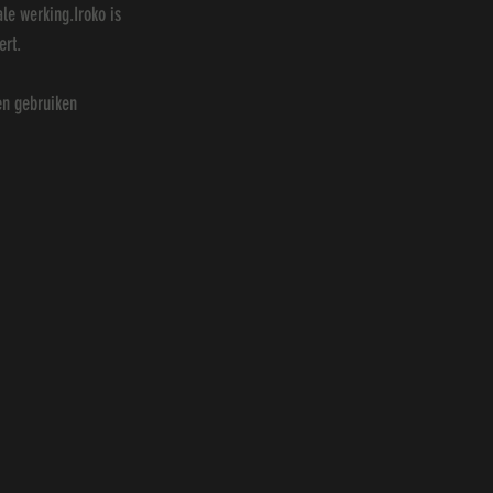
le werking.Iroko is 
ert.
en gebruiken 