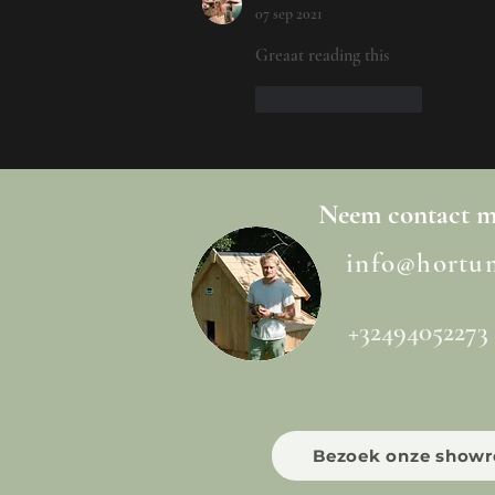
07 sep 2021
Greaat reading this
Like
Reageren
Neem
contact
me
info@hortu
+32494052273
Bezoek onze show