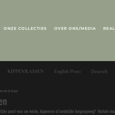
ONZE COLLECTIES
OVER ONS/MEDIA
REAL
KIPPENRASSEN
English Posts
Deutsch
en om te lezen
en
lijke poort voor uw weide, kippenren of landelijke toegangsweg?  Hortum maa