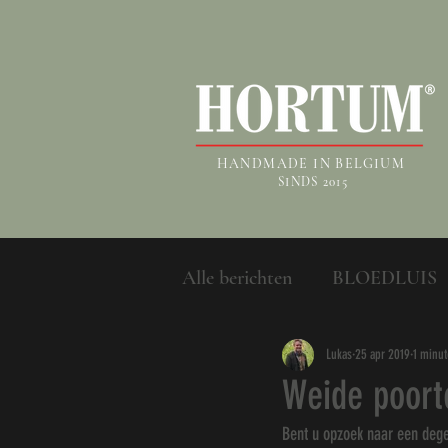
HANDMADE IN BELGIUM
SINDS 2015
Alle berichten
BLOEDLUIS
Lukas
25 apr 2019
1 minut
Weide poort
Bent u opzoek naar een dege