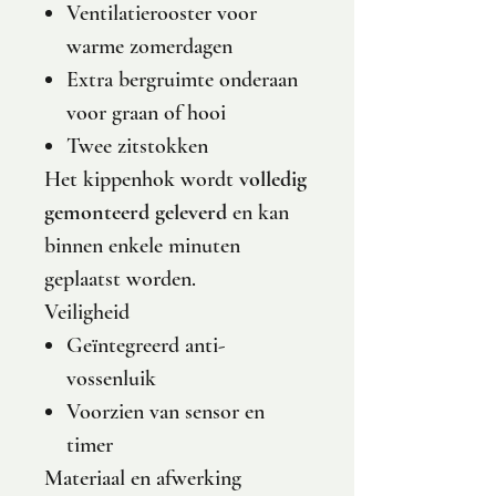
Ventilatierooster voor
warme zomerdagen
Extra bergruimte onderaan
voor graan of hooi
Twee zitstokken
Het kippenhok wordt
volledig
gemonteerd geleverd
en kan
binnen enkele minuten
geplaatst worden.
Veiligheid
Geïntegreerd anti-
vossenluik
Voorzien van sensor en
timer
Materiaal en afwerking