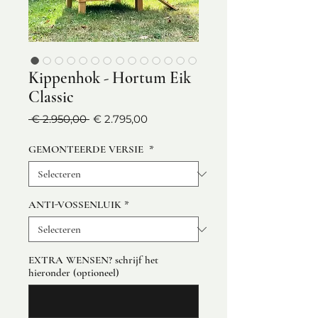
Kippenhok - Hortum Eik
Classic
Normale
Verkoopprijs
 € 2.950,00 
€ 2.795,00
prijs
GEMONTEERDE VERSIE
*
ANTI-VOSSENLUIK
*
EXTRA WENSEN? schrijf het
hieronder (optioneel)