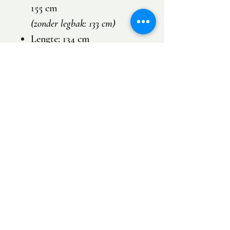
155 cm
(zonder legbak: 133 cm)
Lengte: 134 cm
Binnenafmetingen (zonder
legbak)
Lengte: 99 cm
Breedte: 99 cm
Legbak: 34 cm
Hortum
is geen merk dat
trends volgt.
De kippenhokken
zijn gebouwd om jarenlang
vanzelfsprekend deel uit te
maken van uw tuin.