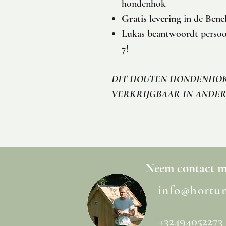
hondenhok
Gratis levering
in de Bene
Lukas beantwoordt persoon
7
!
DIT HOUTEN HONDENHOK
VERKRIJGBAAR IN ANDE
Neem
contact
me
info@hortu
+32494052273