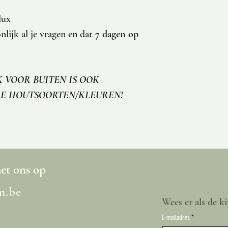
lux
lijk al je vragen en dat
7 dagen op
 VOOR BUITEN IS OOK
RE HOUTSOORTEN/KLEUREN!
t ons op
m.be
Wees er als de ki
E-mailadres