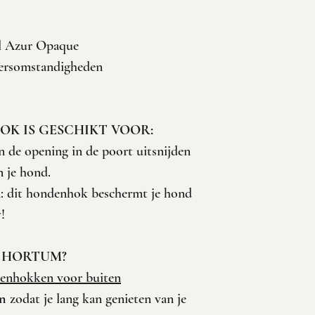
ll Azur Opaque
eersomstandigheden
K IS GESCHIKT VOOR:
n de opening in de poort uitsnijden
n je hond.
: dit hondenhok beschermt je hond
!
 HORTUM?
enhokken voor buiten
en
zodat je lang kan genieten van je