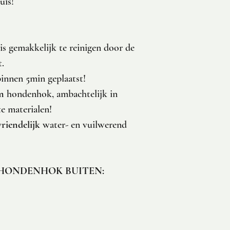
uis!
s gemakkelijk te reinigen door de
t.
nnen 5min geplaatst!
m
hondenhok, ambachtelijk in
e materialen!
vriendelijk
water- en vuilwerend
HONDENHOK BUITEN: