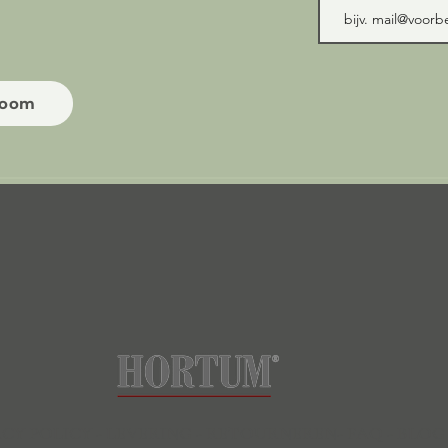
room
ACY POLICY
-
LEVERING -
RETOURNEREN-
FAQ -
BLOG