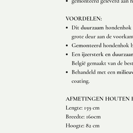
gemonteerd geleverd aan h
VOORDELEN:
Dit
duurzaam
hondenhok i
grote deur aan de voorkan
Gemonteerd
hondenhok bi
Een
ijzersterk en duurzaa
België gemaakt van de best
Behandeld met een
milieu
coating.
AFMETINGEN HOUTEN 
Lengte: 159 cm
Breedte: 160cm
Hoogte: 82 cm