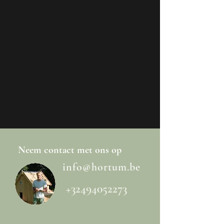
Neem
contact
met ons op
info@hortum.be
+32494052273